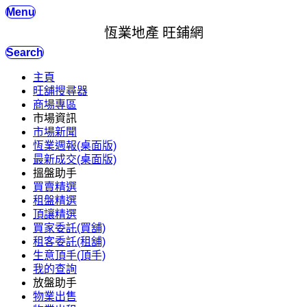
Menu
恆業地產 旺鋪網
Search
主頁
旺舖搜尋器
商場專區
市場資訊
市場新聞
恆業週報(桌面版)
最新成交(桌面版)
搵盤助手
買賣精選
租盤精選
頂讓精選
買家委託(買舖)
租客委託(租舖)
生意頂手(頂手)
我的查詢
放盤助手
物業出售