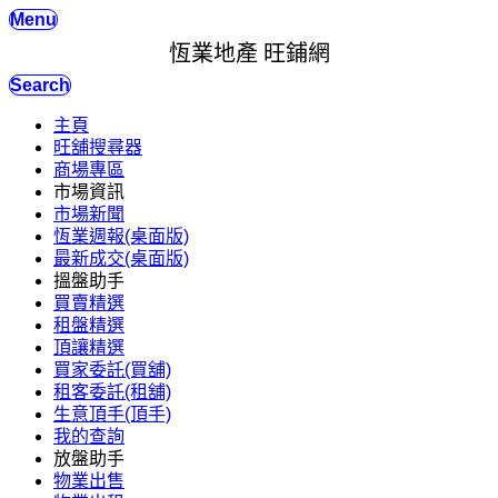
Menu
恆業地產 旺鋪網
Search
主頁
旺舖搜尋器
商場專區
市場資訊
市場新聞
恆業週報(桌面版)
最新成交(桌面版)
搵盤助手
買賣精選
租盤精選
頂讓精選
買家委託(買舖)
租客委託(租舖)
生意頂手(頂手)
我的查詢
放盤助手
物業出售