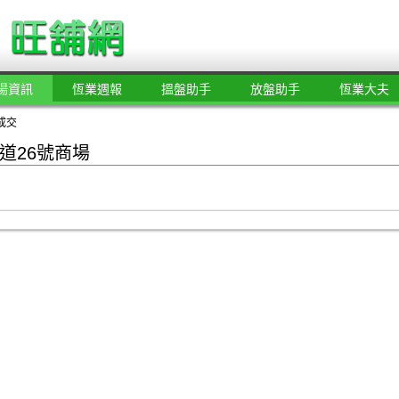
場資訊
恆業週報
搵盤助手
放盤助手
恆業大夫
成交
道26號商場