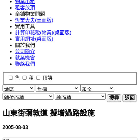
物業出租
租客放頂
商鋪物業問題
恆業大夫(桌面版)
實用工具
計算印花稅(物業)(桌面版)
實用網址(桌面版)
關於我們
公司簡介
就業機會
聯絡我們
售
租
頂讓
搜尋
返回
山東街彌敦道 擬增過路設施
2005-08-03