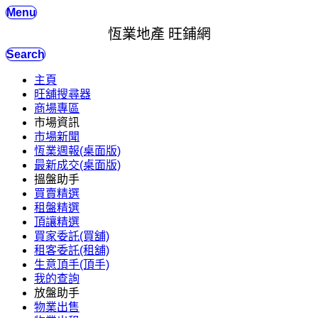
Menu
恆業地產 旺鋪網
Search
主頁
旺舖搜尋器
商場專區
市場資訊
市場新聞
恆業週報(桌面版)
最新成交(桌面版)
搵盤助手
買賣精選
租盤精選
頂讓精選
買家委託(買舖)
租客委託(租舖)
生意頂手(頂手)
我的查詢
放盤助手
物業出售