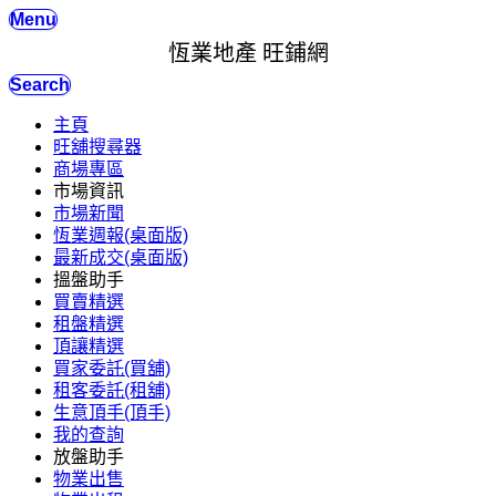
Menu
恆業地產 旺鋪網
Search
主頁
旺舖搜尋器
商場專區
市場資訊
市場新聞
恆業週報(桌面版)
最新成交(桌面版)
搵盤助手
買賣精選
租盤精選
頂讓精選
買家委託(買舖)
租客委託(租舖)
生意頂手(頂手)
我的查詢
放盤助手
物業出售