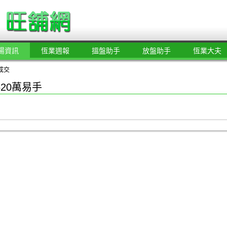
場資訊
恆業週報
搵盤助手
放盤助手
恆業大夫
成交
20萬易手