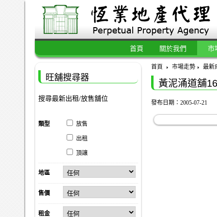
首頁
關於我們
市
首頁
市場走勢
最新
旺舖搜尋器
黃泥涌道舖16
搜尋最新出租/放售舖位
發布日期：2005-07-21
類型
放售
出租
頂讓
地區
售價
租金