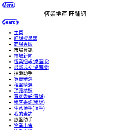
Menu
恆業地產 旺鋪網
Search
主頁
旺舖搜尋器
商場專區
市場資訊
市場新聞
恆業週報(桌面版)
最新成交(桌面版)
搵盤助手
買賣精選
租盤精選
頂讓精選
買家委託(買舖)
租客委託(租舖)
生意頂手(頂手)
我的查詢
放盤助手
物業出售