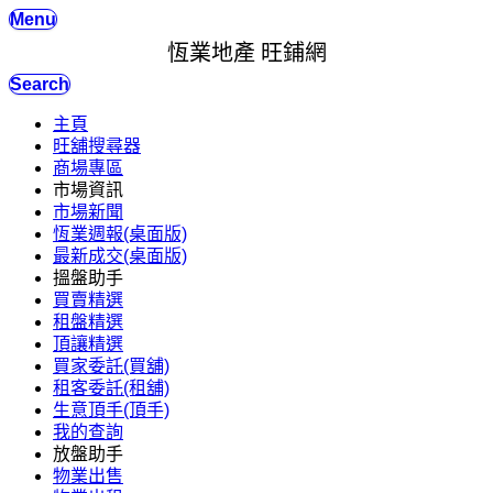
Menu
恆業地產 旺鋪網
Search
主頁
旺舖搜尋器
商場專區
市場資訊
市場新聞
恆業週報(桌面版)
最新成交(桌面版)
搵盤助手
買賣精選
租盤精選
頂讓精選
買家委託(買舖)
租客委託(租舖)
生意頂手(頂手)
我的查詢
放盤助手
物業出售