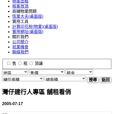
物業出租
租客放頂
商鋪物業問題
恆業大夫(桌面版)
實用工具
計算印花稅(物業)(桌面版)
實用網址(桌面版)
關於我們
公司簡介
就業機會
聯絡我們
售
租
頂讓
搜尋
返回
灣仔建行人專區 舖租看俏
2005-07-17