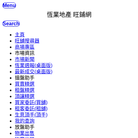
Menu
恆業地產 旺鋪網
Search
主頁
旺舖搜尋器
商場專區
市場資訊
市場新聞
恆業週報(桌面版)
最新成交(桌面版)
搵盤助手
買賣精選
租盤精選
頂讓精選
買家委託(買舖)
租客委託(租舖)
生意頂手(頂手)
我的查詢
放盤助手
物業出售