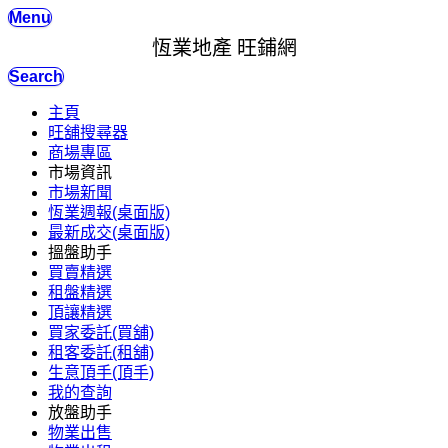
Menu
恆業地產 旺鋪網
Search
主頁
旺舖搜尋器
商場專區
市場資訊
市場新聞
恆業週報(桌面版)
最新成交(桌面版)
搵盤助手
買賣精選
租盤精選
頂讓精選
買家委託(買舖)
租客委託(租舖)
生意頂手(頂手)
我的查詢
放盤助手
物業出售