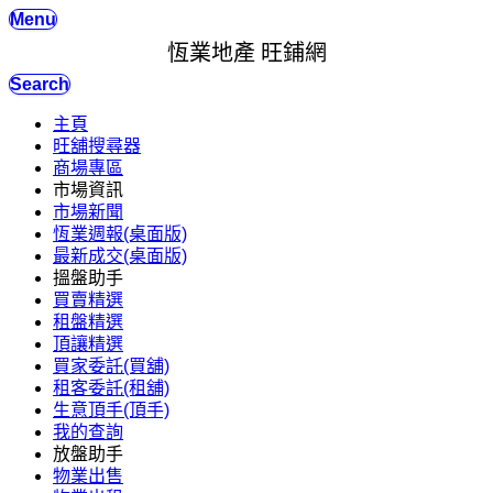
Menu
恆業地產 旺鋪網
Search
主頁
旺舖搜尋器
商場專區
市場資訊
市場新聞
恆業週報(桌面版)
最新成交(桌面版)
搵盤助手
買賣精選
租盤精選
頂讓精選
買家委託(買舖)
租客委託(租舖)
生意頂手(頂手)
我的查詢
放盤助手
物業出售