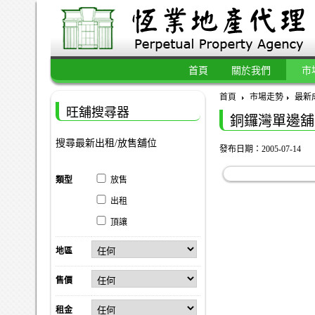
首頁
關於我們
市
首頁
市場走勢
最新
旺舖搜尋器
銅鑼灣單邊舖 
搜尋最新出租/放售舖位
發布日期：2005-07-14
類型
放售
出租
頂讓
地區
售價
租金