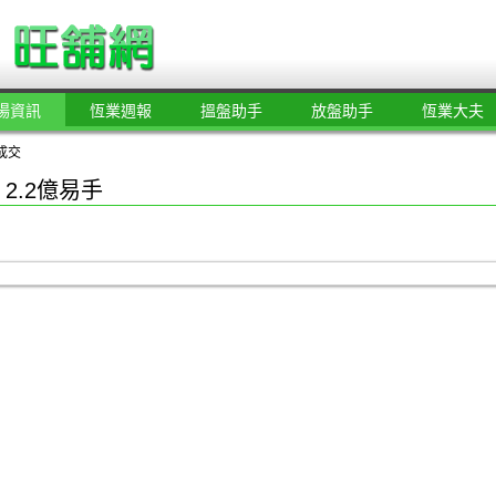
場資訊
恆業週報
搵盤助手
放盤助手
恆業大夫
成交
2.2億易手