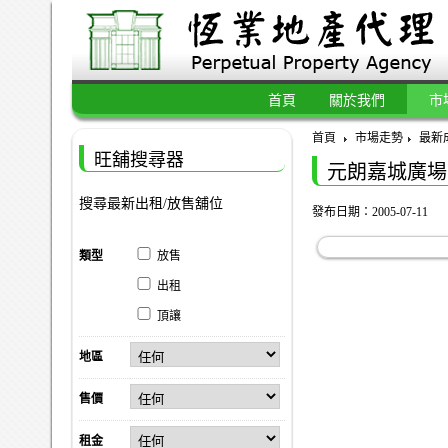
首頁
關於我們
市
首頁
市場走勢
最新
旺舖搜尋器
元朗嘉城廣場 
搜尋最新出租/放售舖位
發布日期：2005-07-11
類型
放售
出租
頂讓
地區
售價
租金