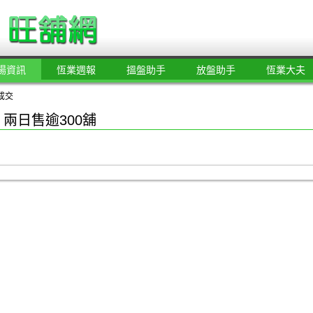
場資訊
恆業週報
搵盤助手
放盤助手
恆業大夫
成交
兩日售逾300舖