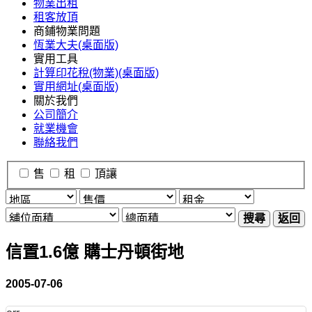
物業出租
租客放頂
商鋪物業問題
恆業大夫(桌面版)
實用工具
計算印花稅(物業)(桌面版)
實用網址(桌面版)
關於我們
公司簡介
就業機會
聯絡我們
售
租
頂讓
搜尋
返回
信置1.6億 購士丹頓街地
2005-07-06