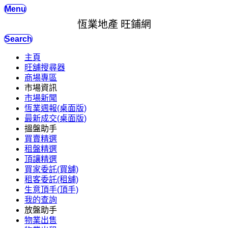
Menu
恆業地產 旺鋪網
Search
主頁
旺舖搜尋器
商場專區
市場資訊
市場新聞
恆業週報(桌面版)
最新成交(桌面版)
搵盤助手
買賣精選
租盤精選
頂讓精選
買家委託(買舖)
租客委託(租舖)
生意頂手(頂手)
我的查詢
放盤助手
物業出售