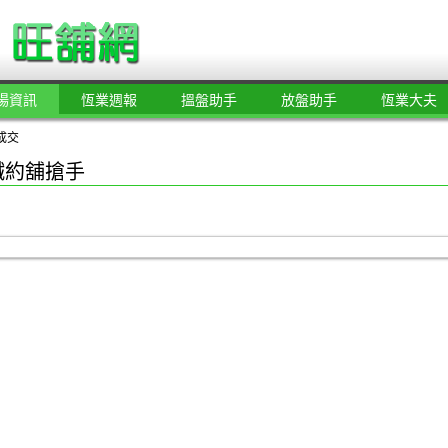
場資訊
恆業週報
搵盤助手
放盤助手
恆業大夫
成交
鐵約舖搶手