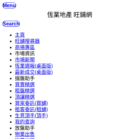
Menu
恆業地產 旺鋪網
Search
主頁
旺舖搜尋器
商場專區
市場資訊
市場新聞
恆業週報(桌面版)
最新成交(桌面版)
搵盤助手
買賣精選
租盤精選
頂讓精選
買家委託(買舖)
租客委託(租舖)
生意頂手(頂手)
我的查詢
放盤助手
物業出售