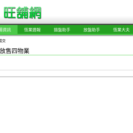
場資訊
恆業週報
搵盤助手
放盤助手
恆業大夫
成交
放售四物業