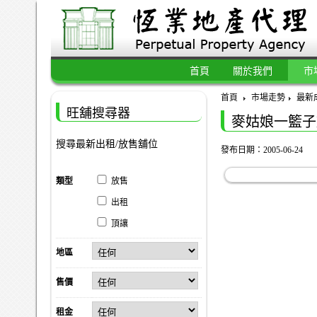
首頁
關於我們
市
首頁
市場走勢
最新
旺舖搜尋器
麥姑娘一籃子
搜尋最新出租/放售舖位
發布日期：2005-06-24
類型
放售
出租
頂讓
地區
售價
租金