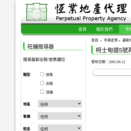
首頁
關於我們
市
首頁
市場走勢
最新
旺舖搜尋器
柯士甸道5號
搜尋最新出租/放售舖位
發布日期：2005-06-22
類型
放售
出租
頂讓
地區
售價
租金