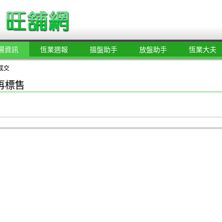
場資訊
恆業週報
搵盤助手
放盤助手
恆業大夫
成交
再標售