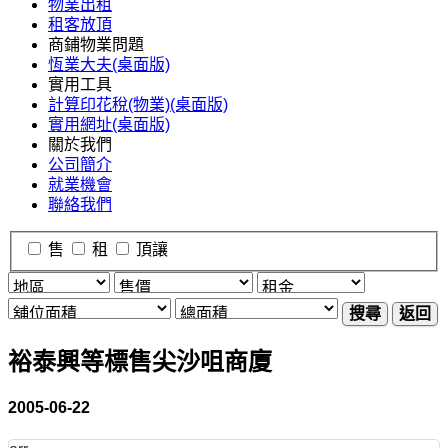
物業出租
租客放頂
商鋪物業問題
恆業大夫(桌面版)
實用工具
計算印花稅(物業)(桌面版)
實用網址(桌面版)
關於我們
公司簡介
就業機會
聯絡我們
售
租
頂讓
搜尋
返回
裕泰興等標售尖沙咀商廈
2005-06-22