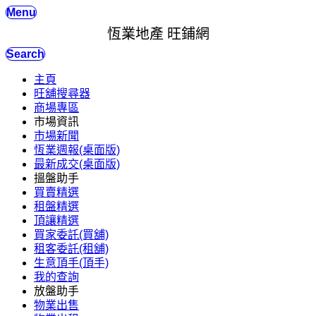
Menu
恆業地產 旺鋪網
Search
主頁
旺舖搜尋器
商場專區
市場資訊
市場新聞
恆業週報(桌面版)
最新成交(桌面版)
搵盤助手
買賣精選
租盤精選
頂讓精選
買家委託(買舖)
租客委託(租舖)
生意頂手(頂手)
我的查詢
放盤助手
物業出售