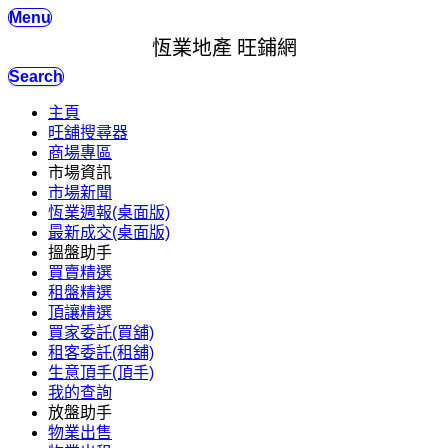
Menu
恆業地產 旺鋪網
Search
主頁
旺舖搜尋器
商場專區
市場資訊
市場新聞
恆業週報(桌面版)
最新成交(桌面版)
搵盤助手
買賣精選
租盤精選
頂讓精選
買家委託(買舖)
租客委託(租舖)
生意頂手(頂手)
我的查詢
放盤助手
物業出售