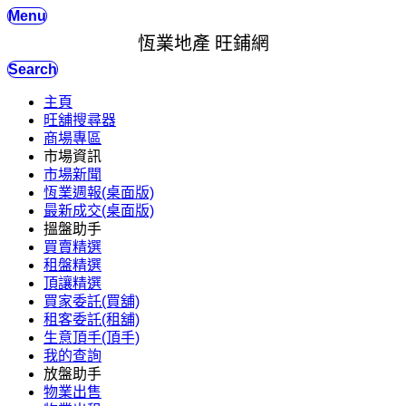
Menu
恆業地產 旺鋪網
Search
主頁
旺舖搜尋器
商場專區
市場資訊
市場新聞
恆業週報(桌面版)
最新成交(桌面版)
搵盤助手
買賣精選
租盤精選
頂讓精選
買家委託(買舖)
租客委託(租舖)
生意頂手(頂手)
我的查詢
放盤助手
物業出售