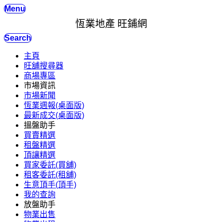
Menu
恆業地產 旺鋪網
Search
主頁
旺舖搜尋器
商場專區
市場資訊
市場新聞
恆業週報(桌面版)
最新成交(桌面版)
搵盤助手
買賣精選
租盤精選
頂讓精選
買家委託(買舖)
租客委託(租舖)
生意頂手(頂手)
我的查詢
放盤助手
物業出售