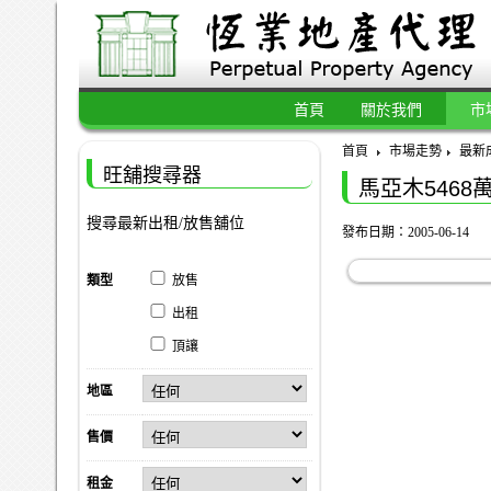
首頁
關於我們
市
首頁
市場走勢
最新
旺舖搜尋器
馬亞木5468
搜尋最新出租/放售舖位
發布日期：2005-06-14
類型
放售
出租
頂讓
地區
售價
租金