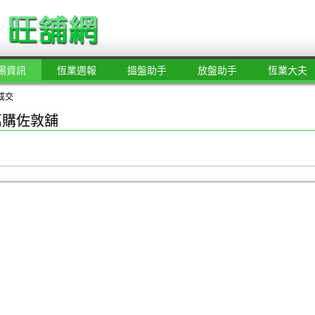
場資訊
恆業週報
搵盤助手
放盤助手
恆業大夫
成交
萬購佐敦舖