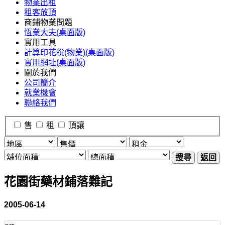
物業出租
租客放頂
商鋪物業問題
恆業大夫(桌面版)
實用工具
計算印花稅(物業)(桌面版)
實用網址(桌面版)
關於我們
公司簡介
就業機會
聯絡我們
售
租
頂讓
搜尋
返回
花園街藥材鋪落難記
2005-06-14