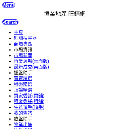
Menu
恆業地產 旺鋪網
Search
主頁
旺舖搜尋器
商場專區
市場資訊
市場新聞
恆業週報(桌面版)
最新成交(桌面版)
搵盤助手
買賣精選
租盤精選
頂讓精選
買家委託(買舖)
租客委託(租舖)
生意頂手(頂手)
我的查詢
放盤助手
物業出售