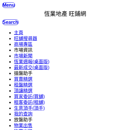
Menu
恆業地產 旺鋪網
Search
主頁
旺舖搜尋器
商場專區
市場資訊
市場新聞
恆業週報(桌面版)
最新成交(桌面版)
搵盤助手
買賣精選
租盤精選
頂讓精選
買家委託(買舖)
租客委託(租舖)
生意頂手(頂手)
我的查詢
放盤助手
物業出售