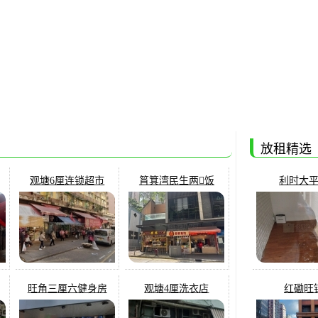
放租精选
观塘6厘连锁超市
筲箕湾民生两𩠌饭
利时大
旺角三厘六健身房
观塘4厘洗衣店
红磡旺