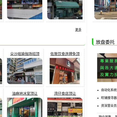
更多
放盘委托
尖沙咀瑜伽场招顶
佐敦饮食连牌免顶
自动化系统
油麻地冰室顶让
湾仔食店顶让
旺铺搜寻器 
资深营业员