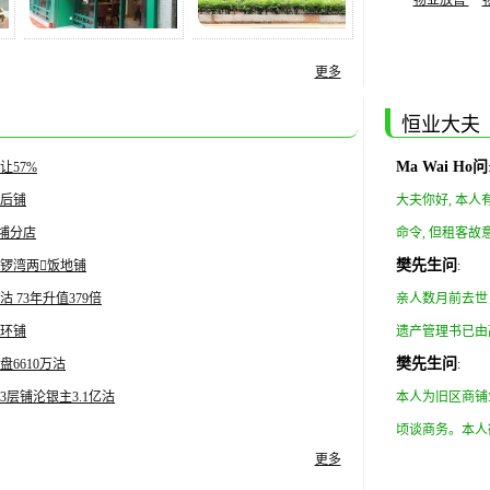
物业放售
更多
恒业大夫
Ma Wai Ho问
让57%
天后铺
大夫你好, 本
大埔分店
命令, 但租客故
樊先生问
铜锣湾两𩠌饭地铺
:
沽 73年升值379倍
亲人数月前去世
中环铺
遗产管理书已由
樊先生问
6610万沽
人已移民外国，
:
层铺沦银主3.1亿沽
很麻烦？有没有
本人为旧区商铺
顷谈商务。本人
更多
告。恳请赐教！