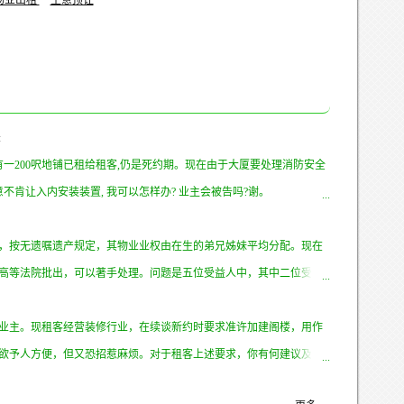
物业出租
生意顶让
:
人有一200呎地铺已租给租客,仍是死约期。现在由于大厦要处理消防安全
意不肯让入内安装装置, 我可以怎样办? 业主会被告吗?谢。
，按无遗嘱遗产规定，其物业业权由在生的弟兄姊妹平均分配。现在
高等法院批出，可以著手处理。问题是五位受益人中，其中二位受益
如要继承有关物业，手绩如何？以后要报香港物业税，放租等是否会
更好的处理方法？谢谢赐教！
业主。现租客经营装修行业，在续谈新约时要求准许加建阁楼，用作
欲予人方便，但又恐招惹麻烦。对于租客上述要求，你有何建议及忠