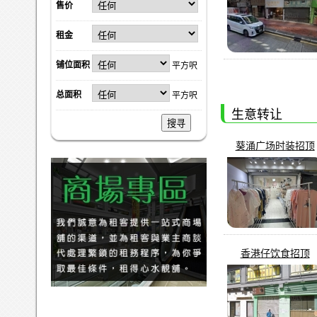
售价
租金
铺位面积
平方呎
总面积
平方呎
生意转让
搜寻
葵涌广场时装招顶
香港仔饮食招顶