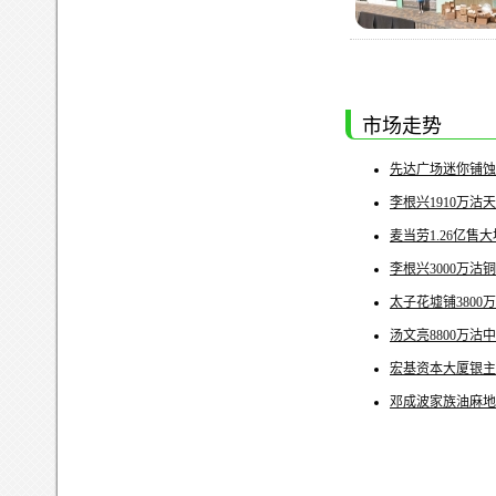
市场走势
先达广场迷你铺蚀
李根兴1910万沽
麦当劳1.26亿售
李根兴3000万沽
太子花墟铺3800万
汤文亮8800万沽
宏基资本大厦银主盘
邓成波家族油麻地3