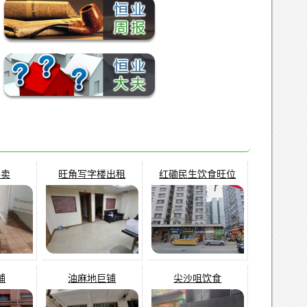
平卖
旺角写字楼出租
红磡民生饮食旺位
铺
油麻地巨铺
尖沙咀饮食