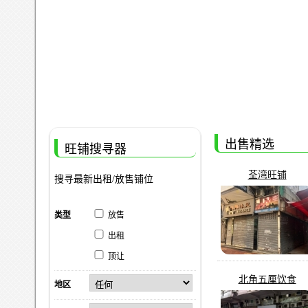
出售精选
旺铺搜寻器
荃湾旺铺
搜寻最新出租/放售铺位
类型
放售
出租
顶让
北角五厘饮食
地区